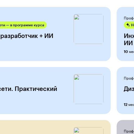
Проф
ти — в программе курса
Н
-разработчик + ИИ
Ин
ИИ
ме
10
Проф
ети. Практический
Ди
ме
12
Проф