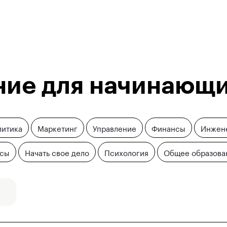
ие для начинающ
литика
Маркетинг
Управление
Финансы
Инжен
йсы
Начать свое дело
Психология
Общее образова