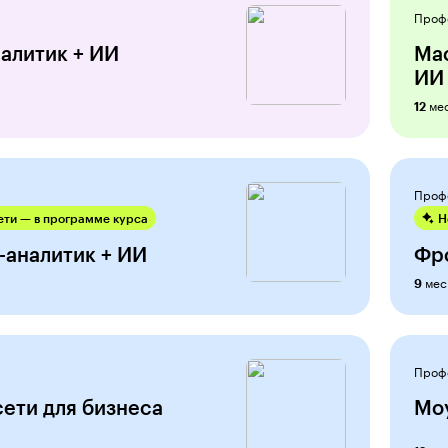
Проф
налитик + ИИ
Mac
ИИ
ме
12
Проф
ти — в программе курса
Н
-аналитик + ИИ
Фр
мес
9
Проф
ети для бизнеса
Мо