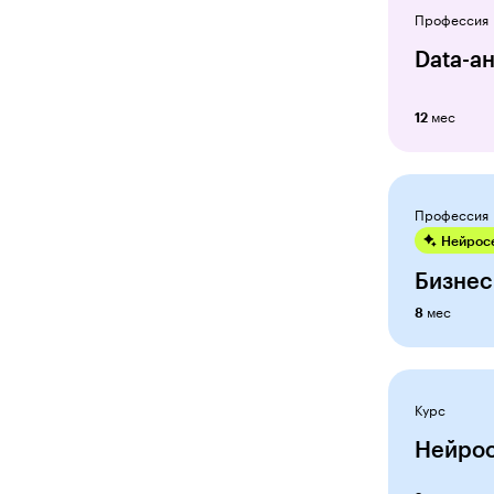
Дизайнер мебели
Профессия
Дизайнер на фрилансе
Data-а
Дизайнер одежды
мес
Дизайнер-декоратор
12
Директор по продажам
Директор школы
Профессия
Естественные науки
Нейросе
Бизнес
Звукорежиссер
мес
8
Интернет-маркетолог
Исследователь искусственного
интеллекта
Курс
Кино и видео оператор
Нейрос
Композитор