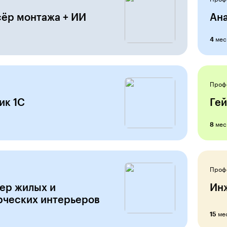
ёр монтажа + ИИ
Ан
мес
4
Проф
ик 1С
Гей
мес
8
Проф
ер жилых и
Ин
ческих интерьеров
ме
15