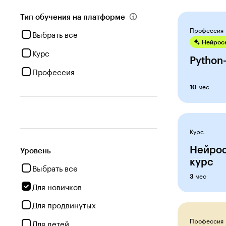
Тип обучения на платформе
Профессия
Выбрать все
Нейросе
Курс
Python
Профессия
мес
10
Курс
Нейрос
Уровень
курс
Выбрать все
мес
3
Для новичков
Для продвинутых
Профессия
Для детей