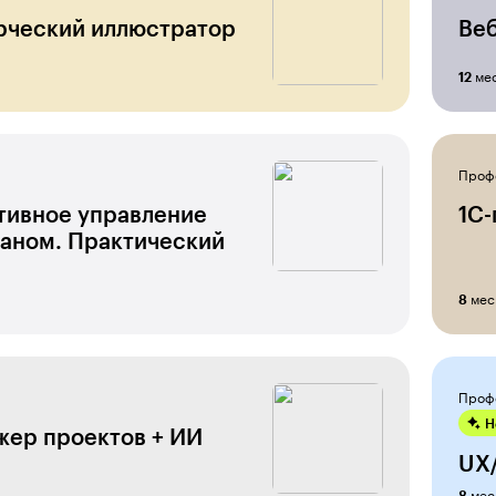
ческий иллюстратор
Ве
ме
12
Проф
ивное управление
1С
аном. Практический
мес
8
Проф
Н
ер проектов + ИИ
UX/
мес
8