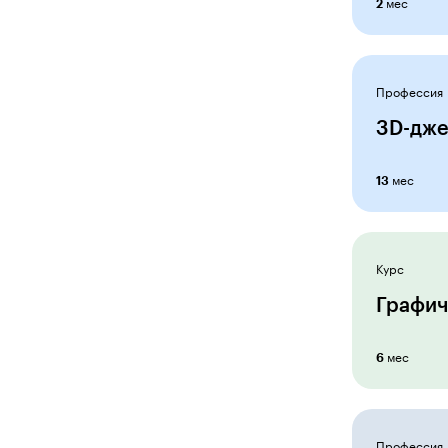
мес
2
Контент-маркетолог
Концепт-художник
Копирайтер
Профессия
Креатив
3D-дже
Курсы для саморазвития
мес
13
Ландшафтный дизайнер
Маркетолог e-commerce
Курс
Маркетолог-аналитик
Графич
Менеджер по обучению и
развитию персонала
мес
6
Менеджер проектов
Менеджмент и аналитика
Онлайн-преподаватель
Профессия