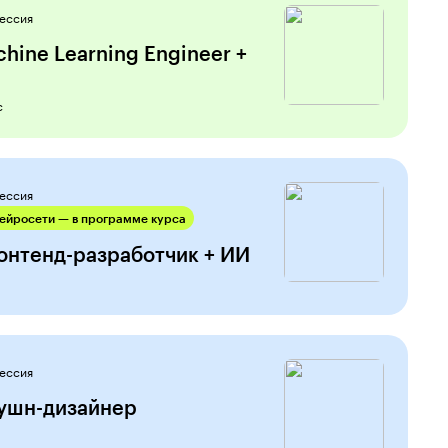
ессия
hine Learning Engineer +
с
ессия
ейросети — в программе курса
онтенд-разработчик + ИИ
ессия
ушн-дизайнер