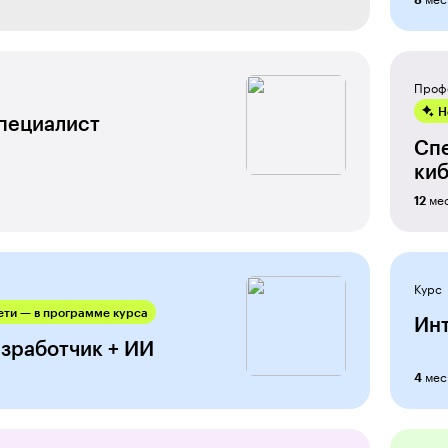
Проф
Н
пециалист
Сп
киб
ме
12
Курс
ти — в программе курса
Ин
азработчик + ИИ
мес
4