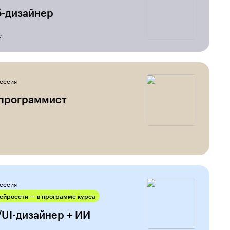
б-дизайнер
с
ессия
-программист
ессия
ейросети — в программе курса
UI-дизайнер + ИИ