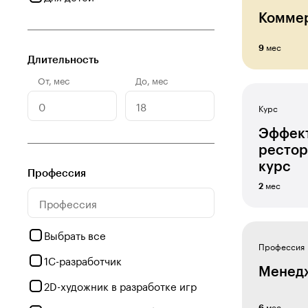
Коммер
мес
9
Длительность
От
,
мес
До
,
мес
Курс
Эффект
рестор
курс
Профессия
мес
2
Выбрать все
Профессия
1С-разработчик
Менедж
2D-художник в разработке игр
мес
6