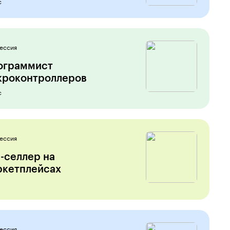
с
ессия
ограммист
роконтролле­ров
с
ессия
-селлер на
ркетплейсах
ессия