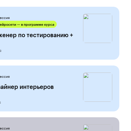
ессия
ейросети — в программе курса
женер по тестированию +
с
ессия
зайнер интерьеров
с
ессия