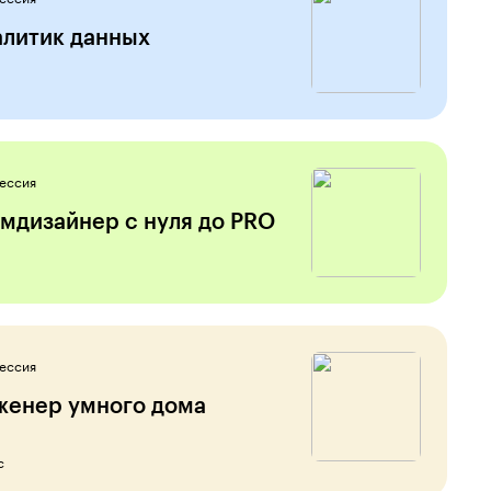
алитик данных
ессия
мдизайнер с нуля до PRO
ессия
женер умного дома
с