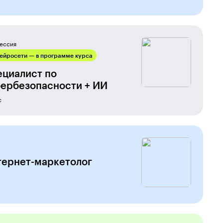
ессия
ейросети — в программе курса
ециалист по
ербезопас­но­сти + ИИ
с
тернет-маркетолог