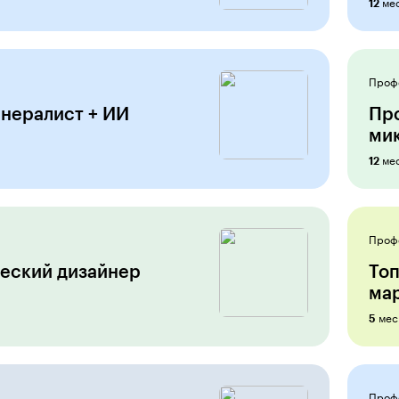
ме
12
Проф
нералист + ИИ
Пр
мик
ме
12
Проф
еский дизайнер
Топ
ма
мес
5
Проф