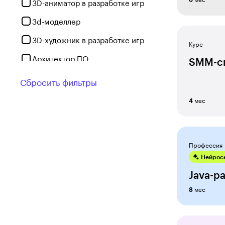
3D-аниматор в разработке игр
3d-моделлер
3D-художник в разработке игр
Курс
Архитектор ПО
SMM-с
Бизнес-аналитик
Сбросить фильтры
Бухгалтер
мес
4
Веб-дизайнер
Веб-разработчик
Профессия
Геймдизайнер
Нейросе
Графический дизайнер
Java-р
Гуманитарные науки
мес
8
Дизайнер интерьеров