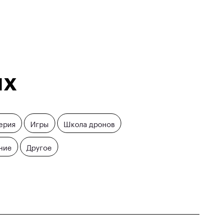
их
ерия
Игры
Школа дронов
ние
Другое