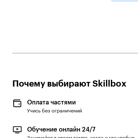
Специалист по видеомонтажу
Специалист по
Кибербезопасности
Специалист по контекстной
рекламе
Спорт
Спортивный менеджер
Сценарист
Почему выбирают Skillboх
Сценарист видеоигр
Таргетолог
Оплата частями
Учись без ограничений
Тестировщик ПО
Управляющий
Обучение онлайн 24/7
Финансовый аналитик
Занимайся в своем темпе, когда и где удобно