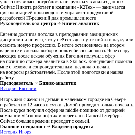
у него появилась потребность погрузиться в анализ данных.
Сейчас Никита работает в компании «К2Тех» — занимается
цифровизацией производств и управляет продуктовой
разработкой IT-решений для промышленности.
Руководитель кол-центра
Бизнес-аналитик
Евгения достигла потолка в преподавании медицинских
дисциплин и поняла, что у неё есть два пути: пойти в науку или
освоить новую профессию. В итоге остановилась на втором
варианте и сделала выбор в пользу бизнес-анализа. Через пару
месяцев после начала обучения Евгения получила офер
на позицию стажёра-аналитика в Skillbox. Консультант помогла
мне с резюме и сопроводительным, научила отвечать
на вопросы работодателей. После этой подготовки я нашла
работу.
Преподаватель
Бизнес-аналитик
История Евгении
Игорь жил с женой и детьми в маленьком городке на Севере
и работал по 12 часов в сутки. Домой приходил только ночевать.
После курса получил оффер на middle-позицию от дочерней
компании «Газпром нефти» и переехал в Санкт-Петербург.
Сейчас больше времени проводит с семьей.
Главный специалист
Владелец продукта
История Игоря