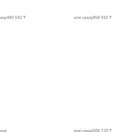
разу
480 592 ₸
или сразу
858 910 ₸
разу
или сразу
506 720 ₸