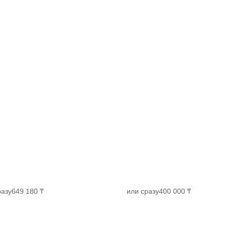
разу
649 180 ₸
или сразу
400 000 ₸