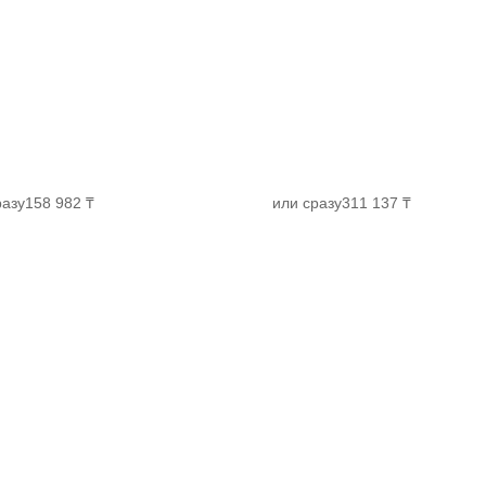
разу
158 982 ₸
или сразу
311 137 ₸