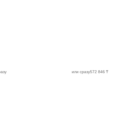
разу
или сразу
572 846 ₸