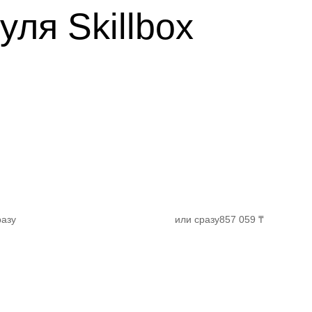
уля Skillbox
разу
или сразу
857 059 ₸