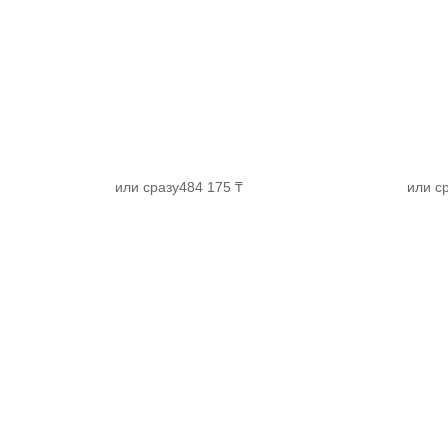
или сразу
484 175 ₸
или с