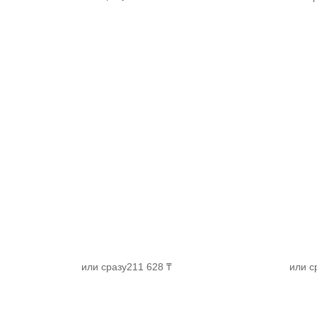
или сразу
211 628 ₸
или с