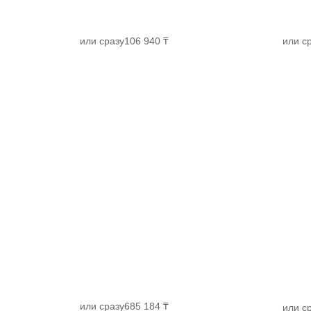
или сразу
106 940 ₸
или с
или сразу
685 184 ₸
или с