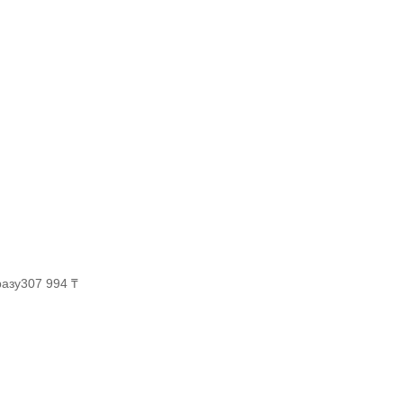
разу
307 994 ₸