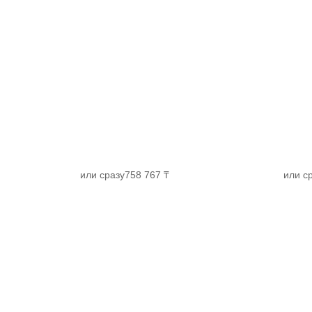
или сразу
758 767 ₸
или с