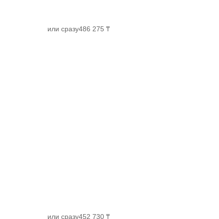
или сразу
486 275 ₸
или сразу
452 730 ₸