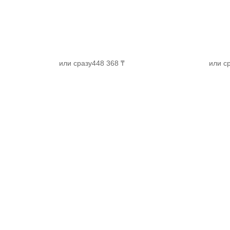
или сразу
448 368 ₸
или с