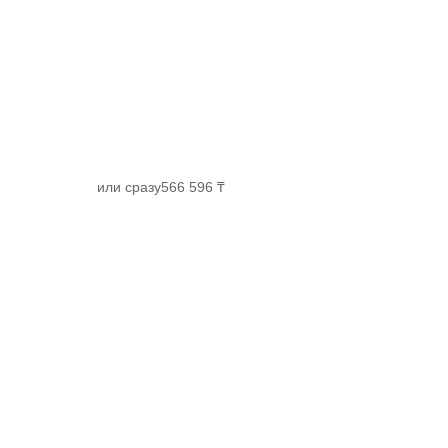
или сразу
566 596 ₸