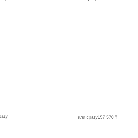
разу
или сразу
157 570 ₸