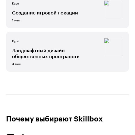
Курс
Создание игровой локации
мес
1
Курс
Ландшафтный дизайн
общественных пространств
мес
4
Почему выбирают Skillboх