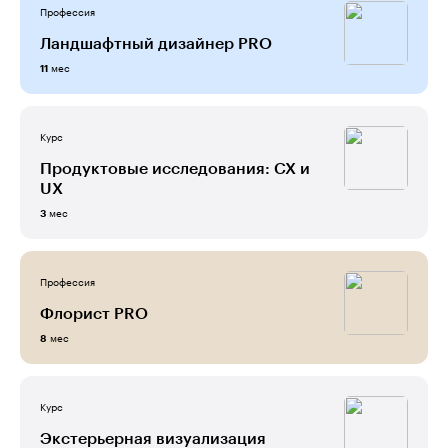
Профессия
Ландшафтный дизайнер PRO
мес
11
Курс
Продуктовые исследования: CX и
UX
мес
3
Профессия
Флорист PRO
мес
8
Курс
Экстерьерная визуализация