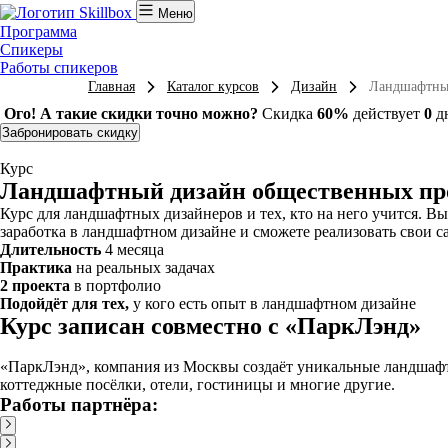
Меню
Программа
Спикеры
Работы спикеров
Главная
Каталог курсов
Дизайн
Ландшафтный
Ого! А такие скидки точно можно?
Скидка
60%
действует
0
д
Забронировать скидку
Курс
Ландшафтный дизайн общественных пр
Курс для ландшафтных дизайнеров и тех, кто на него учится. В
заработка в ландшафтном дизайне и сможете реализовать свои с
Длительность
4 месяца
Практика
на реальных задачах
2 проекта
в портфолио
Подойдёт для тех,
у кого есть опыт в ландшафтном дизайне
Курс записан совместно с «ПаркЛэнд»
«ПаркЛэнд», компания из Москвы создаёт уникальные ландшаф
коттеджные посёлки, отели, гостиницы и многие другие.
Работы партнёра: