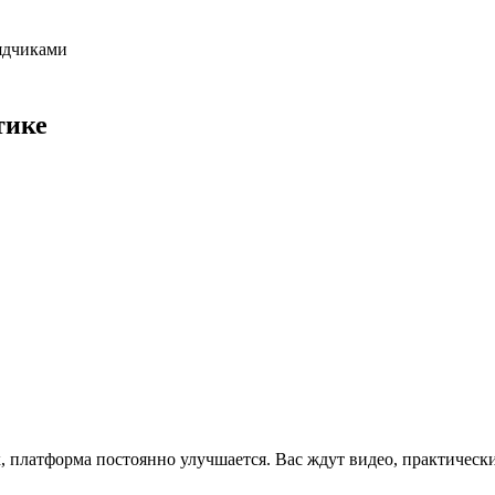
ядчиками
тике
x, платформа постоянно улучшается. Вас ждут видео, практическ