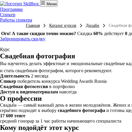
Меню
Программа
Спикер
Работы спикера
Главная
Каталог курсов
Дизайн
Свадебная ф
Ого! А такие скидки точно можно?
Скидка
60%
действует
0
д
Забронировать скидку
Курс
Свадебная фотография
Вы научитесь делать эффектные и эмоциональные свадебные кад
и стать свадебным фотографом, которого рекомендуют.
Длительность
2 месяца
Спикер
победитель конкурса Wedding Awards Russia
Свадебная фотосессия
в портфолио
Доступ к видеоматериалам
навсегда
О профессии
Свадьба — самый важный день в жизни молодожёнов. Жених и не
серьёзно подходят к выбору
свадебного фотографа
и готовы щед
17 600 тенге
средний гонорар за 1 час работы начинающего специалиста
Кому подойдёт этот курс