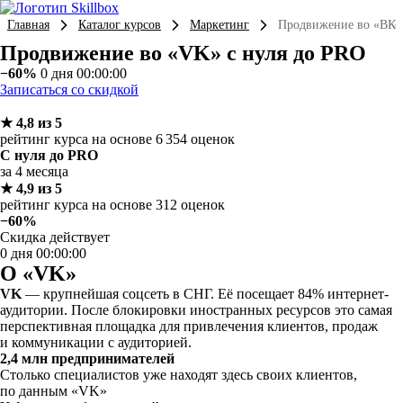
Главная
Каталог курсов
Маркетинг
Продвижение во «ВКон
Продвижение во «VK» с нуля до PRO
−60%
0 дня 00:00:00
Записаться со скидкой
★ 4,8 из 5
рейтинг курса на основе 6 354 оценок
C нуля до PRO
за 4 месяца
★ 4,9 из 5
рейтинг курса на основе 312 оценок
−60%
Скидка действует
0 дня 00:00:00
О «VK»
VK
— крупнейшая соцсеть в СНГ. Её посещает 84% интернет-
аудитории. После блокировки иностранных ресурсов это самая
перспективная площадка для привлечения клиентов, продаж
и коммуникации с аудиторией.
2,4 млн предпринимателей
Столько специалистов уже находят здесь своих клиентов,
по данным «VK»