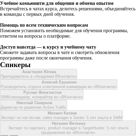
Учебное комьюнити для общения и обмена опытом
Встречайтесь в чатах курса, делитесь решениями, объединяйтесь
в команды с первых дней обучения.
Помощь по всем техническим вопросам
Поможем установить необходимые для обучения программы,
ответим на вопросы о платформе.
Доступ навсегда — к курсу и учебному чату
Сможете задавать вопросы в чате и смотреть обновления
программы даже после окончания обучения.
Спикеры
Анастасия Югова
Преподаватель в «Академии ВКонтакте»
Алексей Ершихин
Руководитель отдела электронной коммерции во «ВКонтакте»
Руслан Феоктистов
SMM-менеджер, копирайтер во «ВКонтакте»
Николай Смирнов
Директор по развитию Active Traffic
Михаил Катаев
Эксперт по чат-ботам, sales manager в Senler. 5 лет опыта в SMM
Наталия Вяткина
Эксперт по парсингу, product manager в TargetHunter. 5 лет опыта
продвижения во «ВКонтакте»