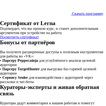
Скачать программу
Сертификат от Lerna
Подтвердит, что вы прошли курс, и станет дополнительным
аргументом при устройстве на работу.
Посмотреть сертификат
Бонусы от партнёров
Вы получите расширенные доступы к полезным инструментам
для работы во «VK»:
•
П
арсеру
Pepper.ninja
для углублённого анализа целевой
аудитории
•
П
арсеру
TargetHunter
для выгрузки баз горячей целевой
аудитории
•
С
ервису Senler
для взаимодействия с аудиторией через
рассылки и чат-боты
Кураторы-эксперты и живая обратная
связь
Кураторы дадут комментарии к вашим работам и помогут