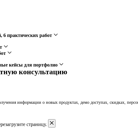
й, 6 практических работ
от
абот
ные кейсы для портфолио
латную консультацию
получения информации о новых продуктах, демо доступах, скидках, пер
резагрузите страницу.