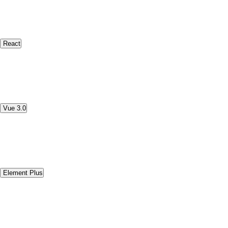
React
Vue 3.0
Element Plus