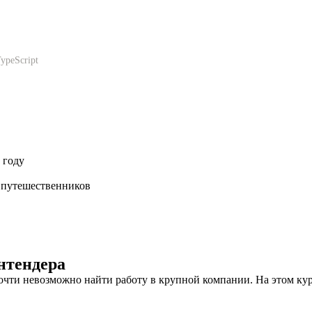
ypeScript
 году
я путешественников
нтендера
 почти невозможно найти работу в крупной компании. На этом к