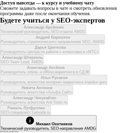
Доступ навсегда — к курсу и учебному чату
Сможете задавать вопросы в чате и смотреть обновления
программы даже после окончания обучения.
Будете учиться у SEO-экспертов
Александр Арсёнкин
Технический руководитель SEO-отдела AMDG
Андрей Барешкин
Руководитель стратегического направления SEO, AMDG
Дарья Цветкова
Руководитель центра по работе с клиентами в «МТС»
Александр Штеркель
SEO Team Lead, AMDG
Александр Аксёнов
Руководитель online- и offline-маркетинга в СДЭК
Илья Русаков
Руководитель агентства интернет-маркетинга impulse.guru
Никита Антонов
Руководитель агентства «Альфа.Сайт»
Александр Чепукайтис
Руководитель агентства Ant-Team.ru
Рамиль Лутфуллин
SEO-специалист Lamoda.ru
Михаил Охотников
Технический руководитель SEO-направления AMDG