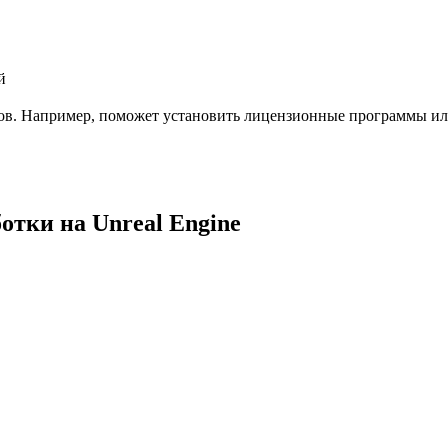
й
ов. Например, поможет установить лицензионные программы или 
тки на Unreal Engine