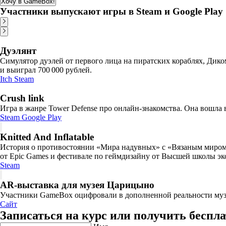
Хочу в GameBox!
Участники выпускают игры в Steam и Google Play
Дуэлянт
Симулятор дуэлей от первого лица на пиратских кораблях, Диком
и выиграл 700 000 рублей.
Itch
Steam
Crush link
Игра в жанре Tower Defense про онлайн-знакомства. Она вошла 
Steam
Google Play
Knitted And Inflatable
История о противостоянии «Мира надувных» с «Вязаным миром»
от Epic Games и фестивале по геймдизайну от Высшей школы э
Steam
AR-выставка для музея Царицыно
Участники GameBox оцифровали в дополненной реальности музей
Сайт
Записаться на курс или получить бесп