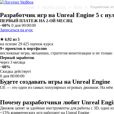
Главная
Каталог курсов
Игры
Разработчик иг
Разработчик игр на Unreal Engine 5 с ну
ПЕРВЫЙ ПЛАТЕЖ НА 2-ОЙ МЕСЯЦ
−60%
0 дня 00:00:00
Записаться на курс
★ 4,92 из 5
на основе 29 425 оценок курса
9+ проектов в портфолио
несложные игры, механики, стратегия монетизации и не только
Первый заработок
через 3 месяца
−60%
Скидка действует
0 дня 00:00:00
Будете создавать игры на Unreal Engine
UE — это один из самых популярных игровых движков. На нём раб
Почему разработчики любят Unreal Engi
Движок ценят за удобные инструменты для работы с 3D, одни и
~15% коммерческих игр работают на Unreal Engine