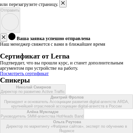
или перезагрузите страницу.
Отправить
Ваша заявка успешно отправлена
Наш менеджер свяжется с вами в ближайшее время
Сертификат от Lerna
Подтвердит, что вы прошли курс, и станет дополнительным
аргументом при устройстве на работу.
Посмотреть сертификат
Спикеры
Николай Смирнов
Директор по развитию Active Traffic
Дмитрий Фролов
Президент и основатель Ассоциации развития digital-агентств ARDA,
крупнейшей отраслевой ассоциации digital-агентств в России
Алёна Мумладзе
Руководитель SMM-агентства HotHeads Band
Ольга Реутова
Директор по маркетингу «Фабрики сайтов», эксперт по обучению в
Яндексе