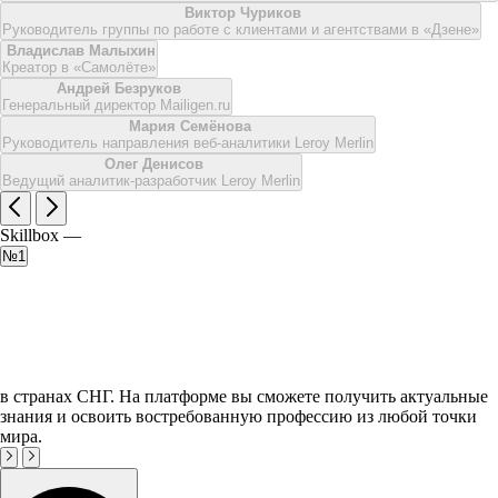
Виктор Чуриков
Руководитель группы по работе с клиентами и агентствами в «Дзене»
Владислав Малыхин
Креатор в «Самолёте»
Андрей Безруков
Генеральный директор Mailigen.ru
Мария Семёнова
Руководитель направления веб-аналитики Leroy Merlin
Олег Денисов
Ведущий аналитик-разработчик Leroy Merlin
Skillbox —
№1
в странах СНГ. На платформе вы сможете получить актуальные
знания и освоить востребованную профессию из любой точки
мира.