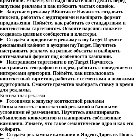
креативов. Узнаете, что надо обязательно сделать перед
запуском рекламы и как избежать частых ошибок.
Запускаем рекламу ВКонтакте
Научитесь создавать
пиксели, работать с аудиториями и выбирать формат
продвижения. Поймёте, как работать со стандартным и
контекстным таргетингом. Освоите парсинг: сможете
создавать целевые сообщества и кластеры.
Создаём и продвигаем рекламу в myTarget
Изучите
рекламный кабинет и аукцион myTarget. Научитесь
настраивать рекламу на разные объекты и выбирать
оптимальный формат под особенности кампании.
Настраиваем таргетинги в myTarget
Научитесь
настраивать географию и соцдем, работать с поведением и
интересами аудитории. Поймёте, как использовать
контекстный таргетинг, работать с сегментами и похожими
аудиториями. Сможете грамотно выбирать ставку и время
для рекламы.
Контекстная реклама
Готовимся к запуску контекстной рекламы
Познакомитесь с контекстной рекламой и базовыми
условиями её размещения. Научитесь анализировать
объявления конкурентов и планировать собственные
кампании. Узнаете, что такое семантическое ядро и как его
собирать.
Создаём рекламные кампании в Яндекс.Директе. Поиск