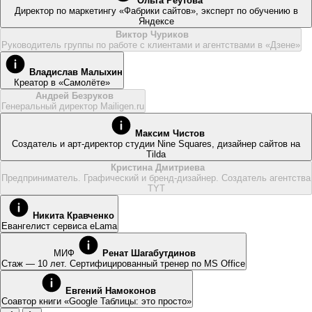
Ольга Реутова
Директор по маркетингу «Фабрики сайтов», эксперт по обучению в
Яндексе
Виктор Чуриков
Руководитель группы по работе с клиентами и агентствами в «Дзене»
Владислав Малыхин
Креатор в «Самолёте»
Андрей Безруков
Генеральный директор Mailigen.ru
Максим Чистов
Создатель и арт-директор студии Nine Squares, дизайнер сайтов на
Tilda
Кристина Дмитриева
Предприниматель. Графический и бренд-дизайнер. Создатель агентства
TYT
Никита Кравченко
Евангелист сервиса eLama
МИФ
Ренат Шагабутдинов
Стаж — 10 лет. Сертифицированный тренер по MS Office
Евгений Намоконов
Соавтор книги «Google Таблицы: это просто»