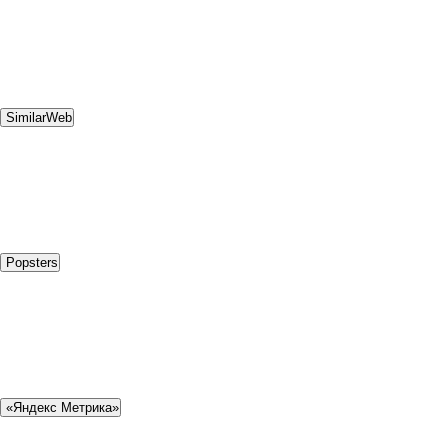
SimilarWeb
Popsters
«Яндекс Метрика»