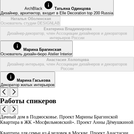
ArchBlack
Татьяна Одинцова
Дизайнер, архитектор, входит в Elle Decoration top 200 Russiа
Наталья Оболенская
Основатель студии DESIGNLAB
Екатерина Владимирова
Дизайнер-декоратор, член Ассоциации дизайнеров и декораторов
интерьеров России
Марина Брагинская
Основатель дизайн-бюро Atelier Interior
Анастасия Холопцева
Дизайнер интерьера, член Ассоциации дизайнеров и декораторов
России
Марина Гаськова
Декоратор жилых интерьеров
Работы спикеров
Дачный дом в Подмосковье. Проект Марины Брагинской
Квартира в ЖК «Мосфильмовский». Проект Анны Дёмушкиной
Квартира для семьи из 4 человек в Москве. Проект Анастасии