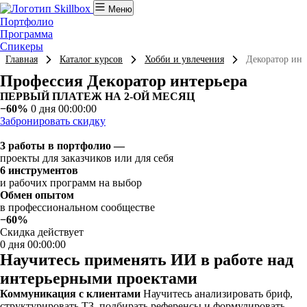
Меню
Портфолио
Программа
Спикеры
Главная
Каталог курсов
Хобби и увлечения
Декоратор инт
Профессия Декоратор интерьера
ПЕРВЫЙ ПЛАТЕЖ НА 2-ОЙ МЕСЯЦ
−60%
0 дня 00:00:00
Забронировать скидку
3 работы в портфолио —
проекты для заказчиков или для себя
6 инструментов
и рабочих программ на выбор
Обмен опытом
в профессиональном сообществе
−60%
Скидка действует
0 дня 00:00:00
Научитесь применять ИИ в работе над
интерьерными проектами
Коммуникация с клиентами
Научитесь анализировать бриф,
структурировать ТЗ, подбирать референсы и формулировать