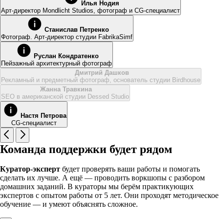
Илья Нодия
Арт-директор Mondlicht Studios, фотограф и CG-специалист
Станислав Петренко
Фотограф. Арт-директор студии FabrikaSimf
Руслан Кондратенко
Пейзажный архитектурный фотограф
Дмитрий Дашков
Рекламный и предметный фотограф, основатель студии Birdhouse
Жанна Травкина
SEO в американской студии Dessed Studio
Настя Петрова
CG-специалист
Команда поддержки будет рядом
Куратор-эксперт
будет проверять ваши работы и помогать
сделать их лучше. А ещё — проводить воркшопы с разбором
домашних заданий. В кураторы мы берём практикующих
экспертов с опытом работы от 5 лет. Они проходят методическое
обучение — и умеют объяснять сложное.