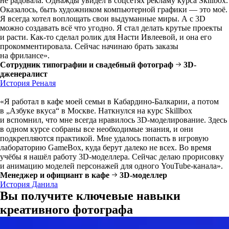
не радовала. Однажды увидел в соцсетях рекламу курса Skillbox.
Оказалось, быть художником компьютерной графики — это моё.
Я всегда хотел воплощать свои выдуманные миры. А с 3D
можно создавать всё что угодно. Я стал делать крутые проекты
и расти. Как-то сделал ролик для Насти Ивлеевой, и она его
прокомментировала. Сейчас начинаю брать заказы
на фрилансе».
Сотрудник типографии и свадебный фотограф
3D-
дженералист
История Реналя
«Я работал в кафе моей семьи в Кабардино-Балкарии, а потом
в „Азбуке вкуса“ в Москве. Наткнулся на курс Skillbox
и вспомнил, что мне всегда нравилось 3D-моделирование. Здесь
в одном курсе собраны все необходимые знания, и они
подкрепляются практикой. Мне удалось попасть в игровую
лабораторию GameBox, куда берут далеко не всех. Во время
учёбы я нашёл работу 3D-моделлера. Сейчас делаю прорисовку
и анимацию моделей персонажей для одного YouTube-канала».
Менеджер и официант в кафе
3D-моделлер
История Данила
Вы получите ключевые навыки
креативного фотографа