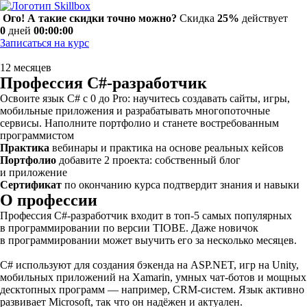
Ого! А такие скидки точно можно?
Скидка
25%
действует
0
дней
00:00:00
Записаться на курс
12 месяцев
Профессия C#-разработчик
Освоите язык C# с 0 до Pro: научитесь создавать сайты, игры,
мобильные приложения и разрабатывать многопоточные
сервисы. Наполните портфолио и станете востребованным
программистом
Практика
вебинары и практика на основе реальных кейсов
Портфолио
добавите 2 проекта: собственный блог
и приложение
Cертификат
по окончанию курса подтвердит знания и навыки
О профессии
Профессия C#-разработчик входит в топ-5 самых популярных
в программировании по версии TIOBE. Даже новичок
в программировании может выучить его за несколько месяцев.
C# используют для создания бэкенда на ASP.NET, игр на Unity,
мобильных приложений на Xamarin, умных чат-ботов и мощных
десктопных программ — например, CRM-систем. Язык активно
развивает Microsoft, так что он надёжен и актуален.