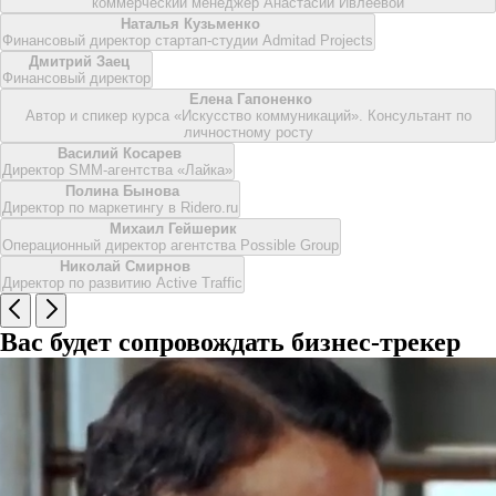
коммерческий менеджер Анастасии Ивлеевой
Наталья Кузьменко
Финансовый директор стартап-студии Admitad Projects
Дмитрий Заец
Финансовый директор
Елена Гапоненко
Автор и спикер курса «Искусство коммуникаций». Консультант по
личностному росту
Василий Косарев
Директор SMM-агентства «Лайка»
Полина Бынова
Директор по маркетингу в Ridero.ru
Михаил Гейшерик
Операционный директор агентства Possible Group
Николай Смирнов
Директор по развитию Active Traffic
Вас будет сопровождать бизнес-трекер