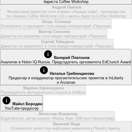
бариста Coffee Workshop
Андрей Павлов
Финансовый директор сети кофеен «Правда кофе"‎, производства
по обжарке Coffee Workshop Ltd и школы бариста Coffee Workshop
Игорь Стоянов
Основатель и президент сети имидж-лабораторий «Персона»
Виктор Соколов
Директор по развитию сети имидж-лабораторий «Персона»
Сергей Теймуров
Директор по маркетингу в сети имидж-лабораторий «Персона»
Валерий Платонов
Аналитик в Holon IQ-Russia. Председатель оргкомитета EdCrunch Award
Наталья Гребенщикова
Продюсер и координатор просветительских проектов в InLiberty
и Arzamas
Марина Харахордина
Руководитель методического отдела в Skillbox
Майкл Бородин
YouTube-продюсер
Вячеслав Исмаилов
Видеоблогер, автор канала «Жизнь Виа» (500 млн просмотров)
Василий Ящук
Основатель агентства инфлюенс-маркетинга Players Agency,