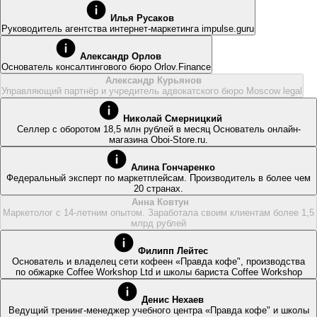
Илья Русаков
Руководитель агентства интернет-маркетинга impulse.guru
Александр Орлов
Основатель консалтингового бюро Orlov.Finance
Александр Курьянов
Управляющий партнёр и учредитель адвокатского бюро Moscow legal
Николай Смерницкий
Селлер с оборотом 18,5 млн рублей в месяц Основатель онлайн-
магазина Oboi-Store.ru.
Алина Гончаренко
Федеральный эксперт по маркетплейсам. Производитель в более чем
20 странах.
Анна Ковтун
Маркетолог с 14-летним опытом. Заработала своим клиентам более 1,5
млрд рублей
Филипп Лейтес
Основатель и владелец сети кофеен «Правда кофе"‎, производства
по обжарке Coffee Workshop Ltd и школы бариста Coffee Workshop
Денис Нехаев
Ведущий тренинг-менеджер учебного центра «Правда кофе"‎ и школы