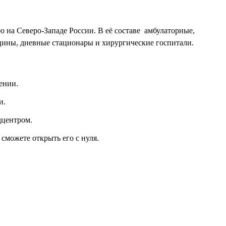
 Северо-Западе России. В её составе  амбулаторные,
ицины, дневные стационары и хирургические госпитали.
ении.
и.
дцентром.
сможете открыть его с нуля.