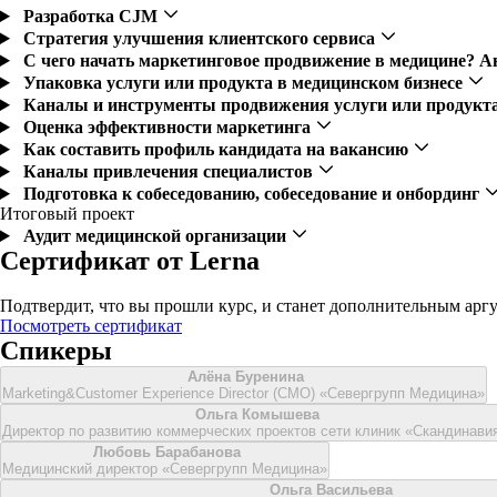
Разработка CJM
Стратегия улучшения клиентского сервиса
С чего начать маркетинговое продвижение в медицине? 
Упаковка услуги или продукта в медицинском бизнесе
Каналы и инструменты продвижения услуги или продукт
Оценка эффективности маркетинга
Как составить профиль кандидата на вакансию
Каналы привлечения специалистов
Подготовка к собеседованию, собеседование и онбординг
Итоговый проект
Аудит медицинской организации
Сертификат от Lerna
Подтвердит, что вы прошли курс, и станет дополнительным аргу
Посмотреть сертификат
Спикеры
Алёна Буренина
Marketing&Customer Experience Director (CMO) «Севергрупп Медицина»
Ольга Комышева
Директор по развитию коммерческих проектов сети клиник «Скандинави
Любовь Барабанова
Медицинский директор «Севергрупп Медицина»
Ольга Васильева