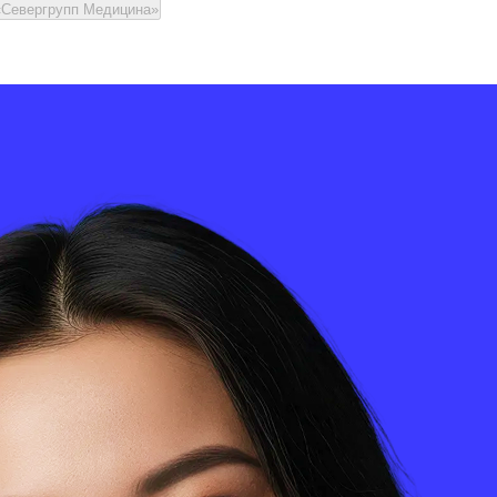
«Севергрупп Медицина»