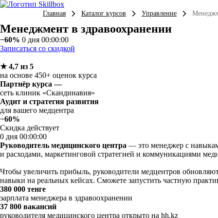
Главная
Каталог курсов
Управление
Менеджм
Менеджмент в здравоохра­не­нии
−60%
0 дня 00:00:00
Записаться со скидкой
★ 4,7 из 5
на основе 450+ оценок курса
Партнёр курса —
сеть клиник «Скандинавия»
Аудит и стратегия развития
для вашего медцентра
−60%
Скидка действует
0 дня 00:00:00
Руководитель медицинского центра
— это менеджер с навыкам
и расходами, маркетинговой стратегией и коммуникациями мед
Чтобы увеличить прибыль, руководители медцентров обновляют 
навыки на реальных кейсах. Сможете запустить частную практик
380 000 тенге
зарплата менеджера в здравоохранении
37 800 вакансий
руководителя медицинского центра открыто на hh.kz