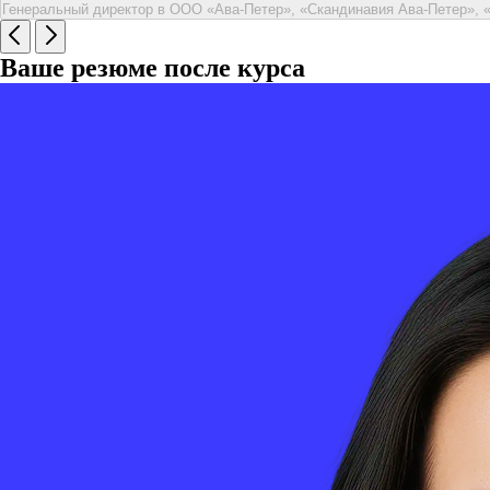
Генеральный директор в ООО «Ава-Петер», «Скандинавия Ава-Петер», 
Ваше резюме после курса