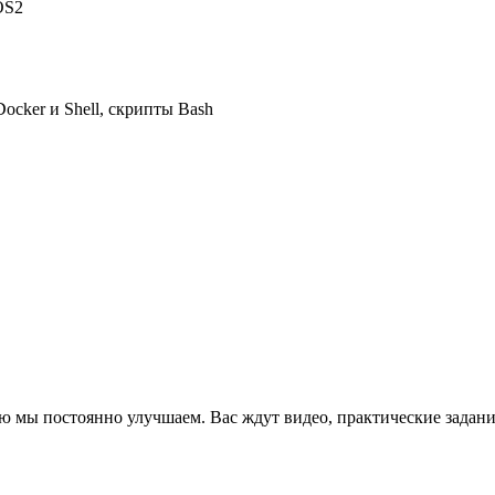
OS2
cker и Shell, скрипты Bash
ю мы постоянно улучшаем. Вас ждут видео, практические задани