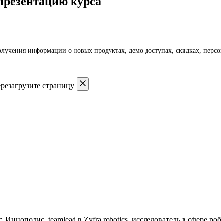
презентацию курса
получения информации о новых продуктах, демо доступах, скидках, пер
резагрузите страницу.
Иннополис, teamlead в Zyfra robotics, исследователь в сфере ро