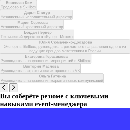
Вячеслав Ким
Продюсер в Skillbox
Дарья Снигур
Независимый исполнительный директор
Мария Сергеева
Независимый креативный директор
Богдан Лернер
Технический директор в «Купер - Может»
Юлия Сюмаченко-Дроздова
Эксперт в Skillbox, руководитель рекламного направления одного из
ведущих брендов мототехники в России
Екатерина Герасимова
Руководитель направления мероприятий в Skillbox
Виктория Маслова
Руководитель стратегических проектов в VK
Ольга Гатчина
Руководитель направления маркетинговых коммуникаций
Вы соберёте резюме с ключевыми
навыками event-менеджера