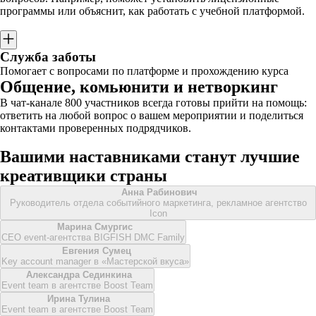
программы или объяснит, как работать с учебной платформой.
Служба заботы
Помогает с вопросами по платформе и прохождению курса
Общение, комьюнити и нетворкинг
В чат-канале 800 участников всегда готовы прийти на помощь:
ответить на любой вопрос о вашем мероприятии и поделиться
контактами проверенных подрядчиков.
Вашими наставниками станут лучшие
креативщики страны
Анна Рабинович
Руководитель отдела событийного маркетинга, рекламное агентство
Icon
Марина Смургис
CEO event-агентства BIGFISH DMC Family
Евгения Сумец
Key account manager в «Мастерской вкуса»
Александра Сединкина
Event team в агентстве Boost Team
Ирина Тулина
Event team в агентстве Boost Team