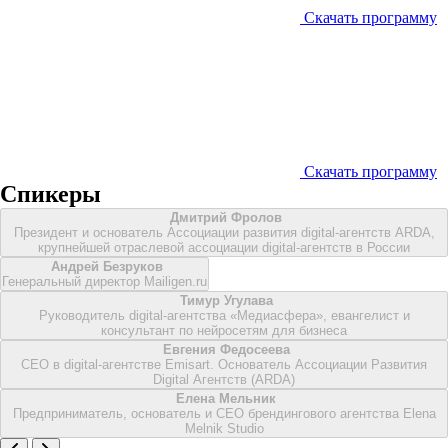
Скачать программу
Скачать программу
Спикеры
Дмитрий Фролов
Президент и основатель Ассоциации развития digital-агентств ARDA,
крупнейшей отраслевой ассоциации digital-агентств в России
Андрей Безруков
Генеральный директор Mailigen.ru
Тимур Угулава
Руководитель digital-агентства «Медиасфера», евангелист и
консультант по нейросетям для бизнеса
Евгения Федосеева
CEO в digital-агентстве Emisart. Основатель Ассоциации Развития
Digital Агентств (ARDA)
Елена Мельник
Предприниматель, основатель и CEO брендингового агентства Elena
Melnik Studio