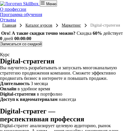
Меню
О профессии
Программа обучения
Отзывы
Главная
Каталог курсов
Маркетинг
Digital-стратегия
Ого! А такие скидки точно можно?
Скидка
60%
действует
0
дней
00:00:00
Записаться со скидкой
Курс
Digital-стратегия
Вы научитесь разрабатывать и запускать многоканальную
стратегию продвижения компании. Сможете эффективно
продвигать бизнес в интернете и повышать продажи.
Длительность
3 месяца
Онлайн
в удобное время
Digital-стратегия
в портфолио
Доступ к видеоматериалам
навсегда
Digital-стратег —
перспективная профессия
Digital-стратег анализирует целевую аудиторию, рынок
и конкурентов. А затем — ищет инсайты, генерирует идеи