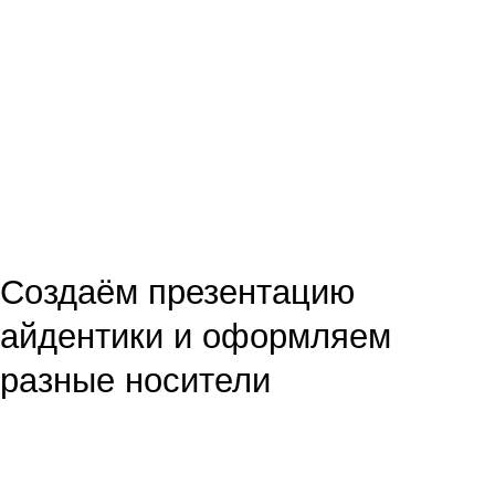
Алматы, Бостандыкский район,
01:53:16
Рисуем животное
улица Тимирязева, 28B, офис 803
07 марта 2023
Республика Казахстан, А15TOG9 (050040)
г. Алматы, Бостандыкский район, улица
Тимирязева, 28B, офис 803
1233
БИН: 210140019844
Справка о государственной регистрации
№210140019844 от 18.01.2021
© Ньюскилз, 2026
02:02:34
Обсуждаем профессию
и знакомимся с Figma
24 апреля 2023
927
01:26:08
Создаём продающее
изображение
25 апреля 2023
722