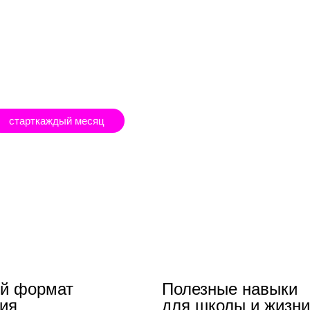
старт
каждый месяц
ой формат
Полезные навыки
ия
для школы и жизни