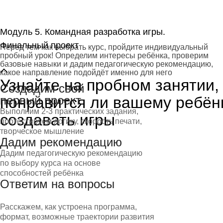
Модуль 5. Командная разработка игры.
Финальный проект
Перед тем как выбрать курс, пройдите индивидуальный
пробный урок! Определим интересы ребёнка, проверим
базовые навыки и дадим педагогическую рекомендацию,
какое направление подойдёт именно для него
Узнайте на пробном занятии,
Создадим свой
понравится ли вашему ребён
первый проект
Выполним 2-3 практических задания,
создавать игры
протестируем логику, скорость печати,
творческое мышление
Дадим рекомендацию
Дадим педагогическую рекомендацию
по выбору курса на основе
способностей ребёнка
Ответим на вопросы
Расскажем, как устроена программа,
формат, возможные траектории развития