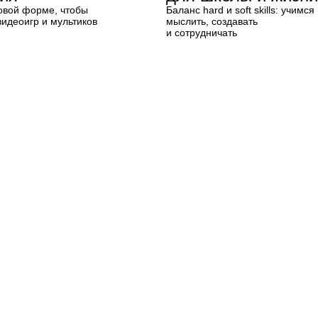
ровой форме, чтобы
Баланс hard и soft skills: учимся
видеоигр и мультиков
мыслить, создавать
и сотрудничать