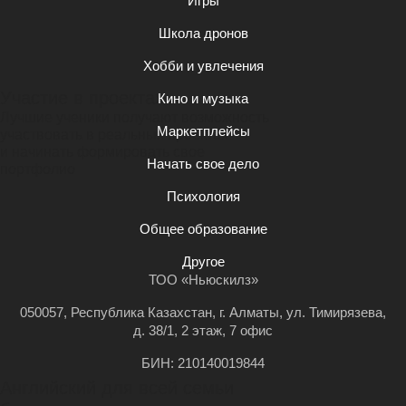
Игры
работы и смотрела как круто
выглядит. Очень классный
Школа дронов
преподаватель все хорошо
и понятно объясняли. Я за все уроки
Хобби и увлечения
обучения научилась красиво
Участие в проектах
рисовать, работать с компьютером,
Кино и музыка
работать с фильтрами и много чего
Лучшие ученики получают возможность
другого.
Маркетплейсы
участвовать в реальных проектах
и начинать формировать свое
Начать свое дело
портфолио
Психология
Общее образование
Другое
ТОО «Ньюскилз»
050057, Республика Казахстан, г. Алматы, ул. Тимирязева,
д. 38/1, 2 этаж, 7 офис
БИН: 210140019844
Английский для всей семьи