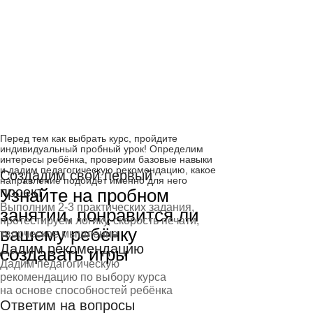
Перед тем как выбрать курс, пройдите
индивидуальный пробный урок! Определим
интересы ребёнка, проверим базовые навыки
и дадим педагогическую рекомендацию, какое
Создадим свой первый
направление подойдёт именно для него
проект
Узнайте на пробном
Выполним 2-3 практических задания,
занятии, понравится ли
протестируем логику, скорость печати,
вашему ребёнку
творческое мышление
Дадим рекомендацию
создавать игры
Дадим педагогическую
рекомендацию по выбору курса
на основе способностей ребёнка
Ответим на вопросы