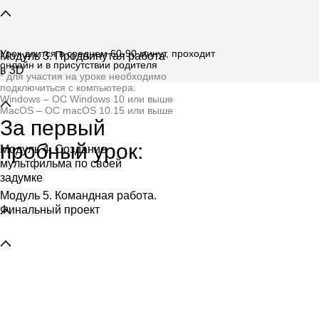
Урок длится в среднем 60-90 минут, проходит
Модуль 3. Продвинутая работа
онлайн и в присутствии родителя
в 3D
* для участия на уроке необходимо
подключиться с компьютера:
Windows – ОС Windows 10 или выше
MacOS – ОС macOS 10.15 или выше
За первый
пробный урок:
Модуль 4. Создание
мультфильма по своей
задумке
Модуль 5. Командная работа.
Финальный проект