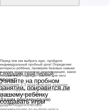
Перед тем как выбрать курс, пройдите
индивидуальный пробный урок! Определим
интересы ребёнка, проверим базовые навыки
и дадим педагогическую рекомендацию, какое
Создадим свой первый
направление подойдёт именно для него
проект
Узнайте на пробном
Выполним 2-3 практических задания,
занятии, понравится ли
протестируем логику, скорость печати,
вашему ребёнку
творческое мышление
Дадим рекомендацию
создавать игры
Дадим педагогическую
рекомендацию по выбору курса