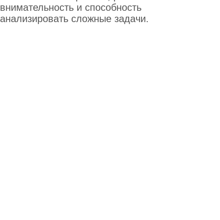
у учеников для повторения
и дальнейшего самостоятельного
изучения
Участие в проектах
Лучшие ученики получают
возможность участвовать в реальных
проектах и начинать формировать
свое портфолио