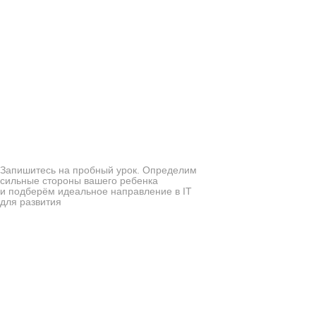
Запишитесь на пробный урок. Определим
сильные стороны вашего ребенка
и подберём идеальное направление в IT
для развития
Поможем раскрыть
суперсилу вашего
ребёнка!
Бонусы
Актуальные навыки
для учеников
Всестороннее
для будущей карьеры