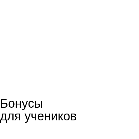
Важные soft skills для
учёбы и будущего
Работа над проектами тренирует
усидчивость и внимание к деталям.
Ребёнок научится уверенно презентовать