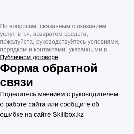
Правила акции «Вернем деньги,
если не трудоустроишься»
+7 705 956 51 10
Контактный центр
hello@skillbox.
kz
Публичный договор
Политика конфиденциальности
Все направления
Программирование
Управление
Мультимедиа
Психология
Общее образование
Дизайн
Маркетинг
Игры
Другое
ТОО «Ньюскилз»
050057, Республика Казахстан, г.
Алматы, ул. Тимирязева, д. 38/1,
2 этаж, 7 офис
Республика Казахстан, А15TOG9 (050040) г.
Алматы, Бостандыкский район,