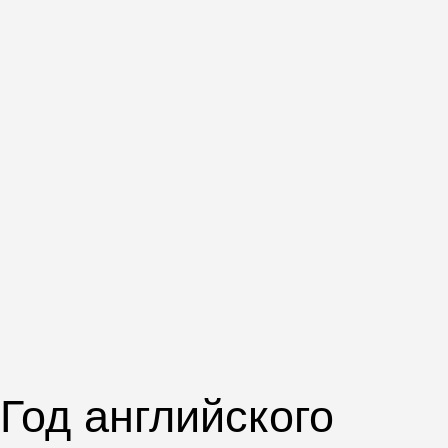
Планируем посты в соцсетях
и придумываем темы для будущих
публикаций
Строим контентную воронку продаж,
которая ведёт пользователей