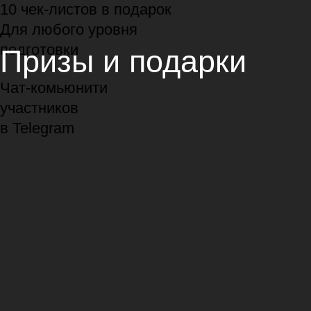
Анализировать целевую
аудиторию и конкурентов,
чтобы придумать лучшее
предложение на рынке
Находить клиентов
для бизнеса ВКонтакте
и в поисковых системах
Создавать цепляющие
креативы для рекламы
и постов в соцсетях
Писать вовлекающие
тексты, которые хочется
дочитать до конца