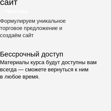
Оформляем
социальные сети
3.
+
+