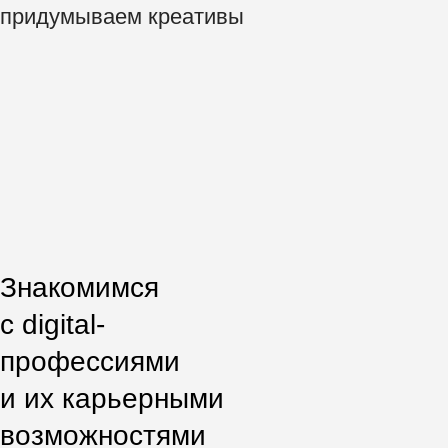
Настраиваем
таргетированную
рекламу
5.
+
+