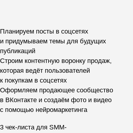
Пишем
продающие тексты
4.
+
+
Чек-лист «5 ресурсов
для анализа конкурентов»