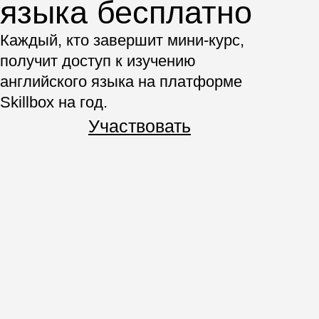
к покупкам в соцсетях
Оформляем продающее сообщество
в ВКонтакте и создаём фото и видео
с помощью нейромаркетинга
3 чек-листа для SMM-
специалиста: эффективные
инструменты, идеальная шапка
профиля и формулы воронки
продаж
Разбираем визуальные SMM-
тренды 2026 года
3.
Оформляем
социальные сети
Практика
Создаём и оформляем
сообщество ВКонтакте,